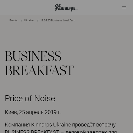
Events
Ukraine
19.04.25 Business breakfast
?
?
BUSINESS
BREAKFAST
Price of Noise
Киев, 25 апреля 2019 г.
Компания Kinnarps Ukraine проведёт встречу
BUSINESS BREAKFAST – деловой завтрак для