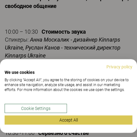
свободное общение
10:00 – 10:30
Стоимость звука
Спикеры:
Анна Москалик - дизайнер Kinnarps
Ukraine, Руслан Канов - технический директор
Kinnarps Ukraine
Звук и его влияние на здоровье и работоспособность.
Privacy policy
We use cookies
Как правильно создать в офисе звуковую среду.
By clicking “Accept All”, you agree to the storing of cookies on your device to
Бизнес-модель и акустический дизайн интерьера: как связаны эти
enhance site navigation, analyze site usage, and assist in our marketing
понятия?
efforts. For more information about the cookies we use open the settings.
Креативные рабочие пространства – пространство, которое работает
на все 100%: форматы гибкого офиса, особенности и опыт
Cookie Settings
зарубежных коллег.
Accept All
10:30 -11:00
Серьёзно о счастье